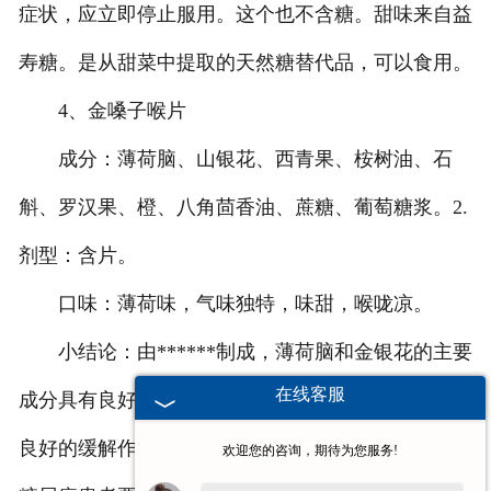
症状，应立即停止服用。这个也不含糖。甜味来自益
寿糖。是从甜菜中提取的天然糖替代品，可以食用。
4、金嗓子喉片
成分：薄荷脑、山银花、西青果、桉树油、石
斛、罗汉果、橙、八角茴香油、蔗糖、葡萄糖浆。2.
剂型：含片。
口味：薄荷味，气味独特，味甜，喉咙凉。
小结论：由******制成，薄荷脑和金银花的主要
在线客服
成分具有良好的利咽作用，对急性咽炎和慢性咽炎有
良好的缓解作用。糖主要是蔗糖和葡萄糖，含量高，
欢迎您的咨询，期待为您服务!