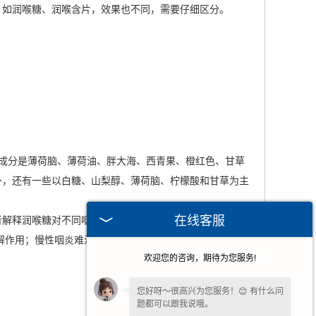
如润喉糖、润喉含片，效果也不同，需要仔细区分。
成分是薄荷脑、薄荷油、胖大海、西青果、橙红色、甘草
外，还有一些以白糖、山梨醇、薄荷脑、柠檬酸和甘草为主
在线客服
解释润喉糖对不同咽喉症状的作用。
助缓解作用；慢性咽炎难治，易复发。服用润喉糖只能缓解慢性
欢迎您的咨询，期待为您服务!
您好呀～很高兴为您服务！😊 有什么问
题都可以跟我说哦。