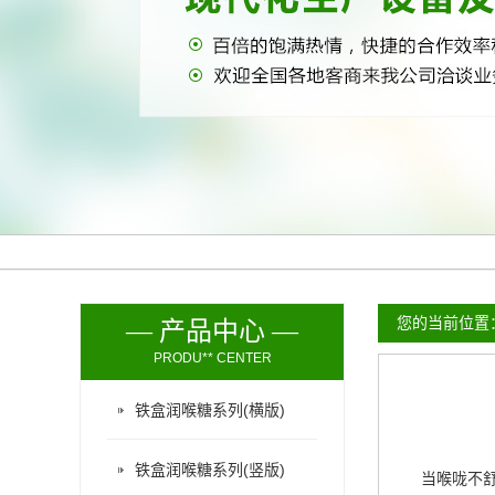
您的当前位置
— 产品中心 —
PRODU** CENTER
铁盒润喉糖系列(横版)
铁盒润喉糖系列(竖版)
当喉咙不舒服