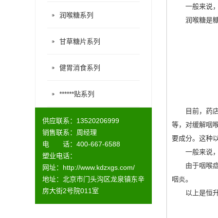
一般来说，润
润喉糖系列
润喉糖是糖还
甘草糖片系列
健胃消食系列
******贴系列
目前，药店销
供应联系：13520206999
等，对缓解咽
销售联系：周经理
要成分。这种
电 话：400-667-6588
一般来说，消
塑业电话：
由于咽喉症状主
网址：
http://www.kdzxgs.com/
地址：北京市门头沟区龙泉镇东辛
咽炎。
房大街2号院011室
以上是
恒