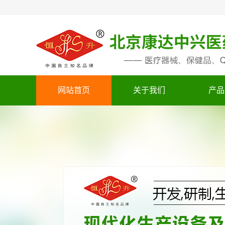
网站首页
关于我们
产品