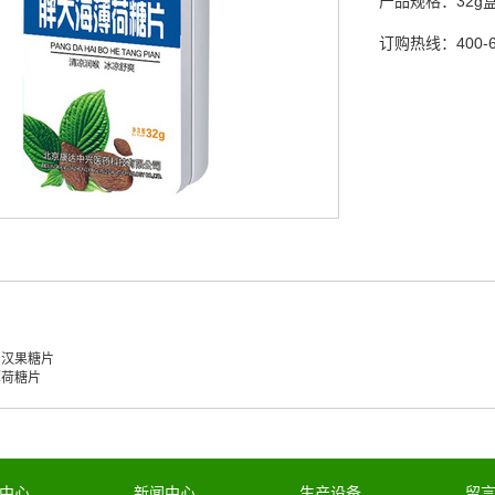
产品规格：
32g
订购热线：
400-
罗汉果糖片
薄荷糖片
中心
新闻中心
生产设备
留