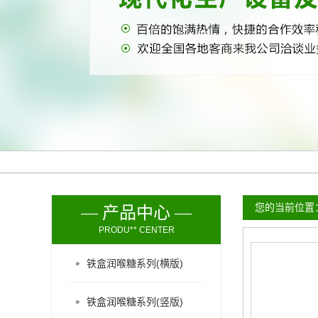
您的当前位置
— 产品中心 —
PRODU** CENTER
铁盒润喉糖系列(横版)
铁盒润喉糖系列(竖版)