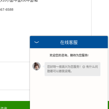
盒x10小盒/中盒x30中盒/箱
667-6588
在线客服
欢迎您的咨询，期待为您服务!
您好呀～很高兴为您服务！😊 有什么问
题都可以跟我说哦。
言咨询
联系我们
网站地图