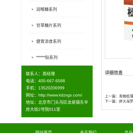
润喉糖系列
甘草糖片系列
健胃消食系列
******贴系列
详细信息
联系人：周经理
电话：400-667-6588
手机：13520206999
网址：
http://www.kdzxgs.com/
上一篇：
青橄榄
下一篇：
胖大海
地址：北京市门头沟区龙泉镇东辛
房大街2号院011室
网站首页
关于我们
产品