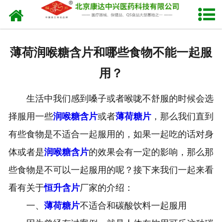
网站首页
关于我们
薄荷润喉糖含片和哪些食物不能一起服
产品中心
用？
新闻中心
生活中我们感到嗓子或者喉咙不舒服的时候会选
生产设备
择服用一些
润喉糖含片
或者
薄荷糖片
，那么我们直到
有些食物是不适合一起服用的，如果一起吃的话对身
发货现场
体或者是
润喉糖含片
的效果会有一定的影响，那么那
人才招聘
些食物是不可以一起服用的呢？接下来我们一起来看
看有关于
恒升含片
厂家的介绍：
联系我们
一、
薄荷糖片
不适合和碳酸饮料一起服用