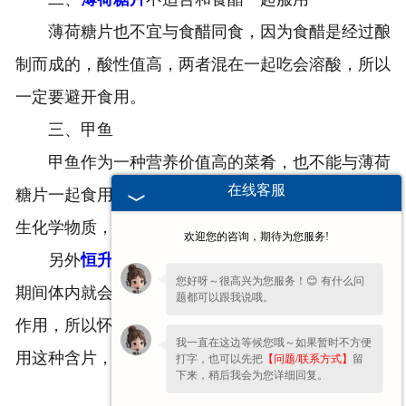
薄荷糖片也不宜与食醋同食，因为食醋是经过酿
制而成的，酸性值高，两者混在一起吃会溶酸，所以
一定要避开食用。
三、甲鱼
甲鱼作为一种营养价值高的菜肴，也不能与薄荷
在线客服
糖片一起食用的，因为二者同食其中的物质碰撞会产
生化学物质，很容易引起中毒的现象。
欢迎您的咨询，期待为您服务!
另外
恒升含片
厂家提醒各位朋友：孕妇在怀孕及
您好呀～很高兴为您服务！😊 有什么问
期间体内就会分泌乳汁，而薄荷有着抑制乳汁分泌的
题都可以跟我说哦。
作用，所以怀孕期间以及生完宝宝之后也尽量不要服
我一直在这边等候您哦～如果暂时不方便
用这种含片，避免影响乳汁分泌。
打字，也可以先把
【问题/联系方式】
留
下来，稍后我会为您详细回复。