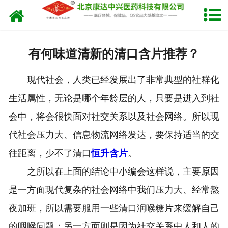
网站首页
关于我们
有何味道清新的清口含片推荐？
产品中心
现代社会，人类已经发展出了非常典型的社群化
新闻中心
生活属性，无论是哪个年龄层的人，只要是进入到社
生产设备
会中，将会很快面对社交关系以及社会网络。所以现
代社会压力大、信息物流网络发达，要保持适当的交
发货现场
往距离，少不了清口
恒升含片
。
人才招聘
之所以在上面的结论中小编会这样说，主要原因
是一方面现代复杂的社会网络中我们压力大、经常熬
联系我们
夜加班，所以需要服用一些清口润喉糖片来缓解自己
的咽喉问题；另一方面则是因为社交关系中人和人的