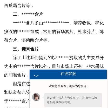
西瓜霜含片等；
二、******含片
******含片多由************、清凉收敛、稀化
痰液的******组成，常用的有华素片、杜米芬片、薄
荷含片、溶菌酶含片等。
三、糖果含片
除了上述我们提到的以******提取物为主要成分
为主的******含片以外，目前市场上还有一些水果味
在线客服
的润喉含片，这些含片也可以被称为
润喉糖含片
。
但是在这里小编也想提醒大家，虽然含片的口感
欢迎您的咨询，期待为您服务!
和味道都比较好，但是前两种含片如
恒升含片
等是属
您好呀～很高兴为您服务！😊 有什么问
于******含片的，所以不能在没有发生呼吸道感染的
题都可以跟我说哦。