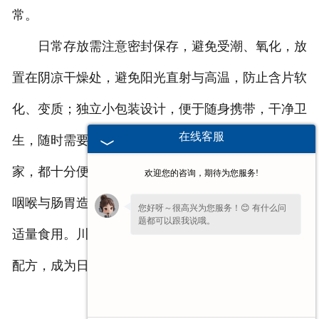
常。
日常存放需注意密封保存，避免受潮、氧化，放
置在阴凉干燥处，避免阳光直射与高温，防止含片软
化、变质；独立小包装设计，便于随身携带，干净卫
在线客服
生，随时需要随时含服，无论是出门、办公，还是居
家，都十分便捷。食用时需适量，过量食用可能会对
欢迎您的咨询，期待为您服务!
咽喉与肠胃造成负担，青少年与儿童需在成人监护下
您好呀～很高兴为您服务！😊 有什么问
题都可以跟我说哦。
适量食用。川贝枇杷味薄荷糖以独特的风味、温和的
配方，成为日常护嗓清口的良好选择。