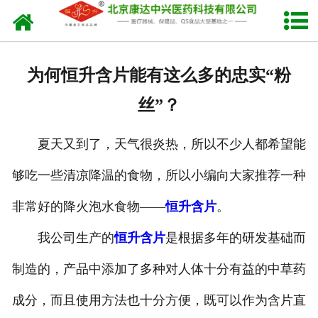
网站首页
关于我们
为何恒升含片能有这么多的忠实“粉
产品中心
丝”？
新闻中心
夏天又到了，天气很炎热，所以不少人都希望能
生产设备
够吃一些清凉降温的食物，所以小编向大家推荐一种
发货现场
非常好的降火泡水食物——
恒升含片
。
人才招聘
我公司生产的
恒升含片
是根据多年的研发基础而
制造的，产品中添加了多种对人体十分有益的中草药
联系我们
成分，而且使用方法也十分方便，既可以作为含片直