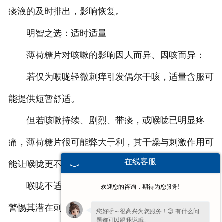
痰液的及时排出，影响恢复。
明智之选：适时适量
薄荷糖片对咳嗽的影响因人而异、因咳而异：
若仅为喉咙轻微刺痒引发偶尔干咳，适量含服可
能提供短暂舒适。
但若咳嗽持续、剧烈、带痰，或喉咙已明显疼
痛，薄荷糖片很可能弊大于利，其干燥与刺激作用可
在线客服
能让喉咙更不适，咳嗽更顽固。
喉咙不适时，薄荷糖片带来的清凉虽诱人，却需
欢迎您的咨询，期待为您服务!
警惕其潜在刺激与干燥作用。面对持续咳嗽，可靠的
您好呀～很高兴为您服务！😊 有什么问
题都可以跟我说哦。