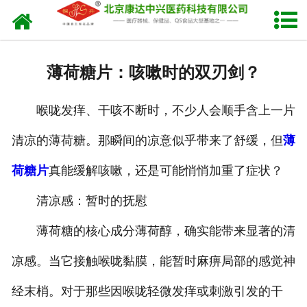
网站首页
关于我们
薄荷糖片：咳嗽时的双刃剑？
产品中心
喉咙发痒、干咳不断时，不少人会顺手含上一片
新闻中心
清凉的薄荷糖。那瞬间的凉意似乎带来了舒缓，但
薄
生产设备
荷糖片
真能缓解咳嗽，还是可能悄悄加重了症状？
发货现场
清凉感：暂时的抚慰
人才招聘
薄荷糖的核心成分薄荷醇，确实能带来显著的清
凉感。当它接触喉咙黏膜，能暂时麻痹局部的感觉神
联系我们
经末梢。对于那些因喉咙轻微发痒或刺激引发的干