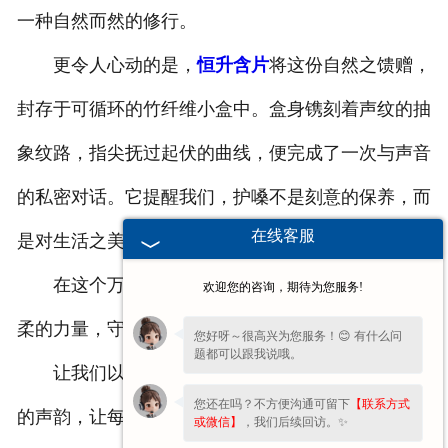
一种自然而然的修行。
更令人心动的是，
恒升含片
将这份自然之馈赠，
封存于可循环的竹纤维小盒中。盒身镌刻着声纹的抽
象纹路，指尖抚过起伏的曲线，便完成了一次与声音
的私密对话。它提醒我们，护嗓不是刻意的保养，而
在线客服
是对生活之美的感知与回应。
在这个万物皆可量化的时代，恒升含片选择以温
欢迎您的咨询，期待为您服务!
柔的力量，守护每个个体的发声权利。
您好呀～很高兴为您服务！😊 有什么问
题都可以跟我说哦。
让我们以恒升含片为伴，在喧嚣中守护那份清亮
您还在吗？不方便沟通可留下
【联系方式
的声韵，让每一次发声，都如山涧溪流，清澈而自
或微信】
，我们后续回访。✨