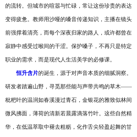
的流转。但城市的喧嚣与忙碌，常让这份珍贵的表达
变得疲惫。教师用沙哑的嗓音传递知识，主播在镜头
前强撑着清亮，而每个深夜归家的路人，或许都曾在
寂静中感受过喉间的干涩。保护嗓子，不再只是特定
职业的需求，而是现代人生活美学的必修课。
恒升含片
的诞生，源于对声音本质的细腻洞察。
研发者踏遍山野，寻觅那些能与声带共鸣的草木——
枇杷叶的温润如春溪漫过青石，金银花的雅致似林间
微风拂面，薄荷的清新若晨露滴落竹叶。这些自然精
华，在低温萃取中褪去粗粝，化作舌尖轻盈起舞的甘