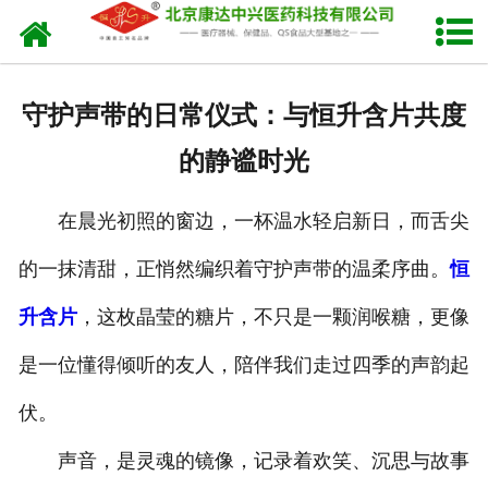
网站首页
关于我们
守护声带的日常仪式：与恒升含片共度
产品中心
的静谧时光
新闻中心
在晨光初照的窗边，一杯温水轻启新日，而舌尖
生产设备
的一抹清甜，正悄然编织着守护声带的温柔序曲。
恒
发货现场
升含片
，这枚晶莹的糖片，不只是一颗润喉糖，更像
人才招聘
是一位懂得倾听的友人，陪伴我们走过四季的声韵起
伏。
联系我们
声音，是灵魂的镜像，记录着欢笑、沉思与故事