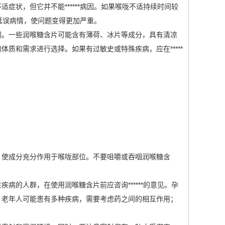
症状，但它并不能******病因。如果喉咙不适持续时间较
会延误病情，使问题变得更加严重。
。一些润喉糖含片可能含有薄荷、冰片等成分，具有清凉
质和需求进行选择。如果有过敏史或特殊疾病，应在*****
使成分充分作用于喉咙部位。不要咀嚼或吞咽润喉糖含
的人群，在使用润喉糖含片前应咨询******的意见。孕
；老年人可能患有多种疾病，需要考虑药之间的相互作用；