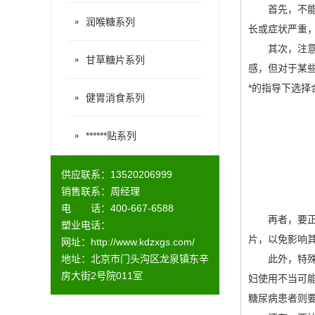
首先，不能
润喉糖系列
长或症状严重，
其次，注意选
甘草糖片系列
感，但对于某些
*的指导下选择
健胃消食系列
******贴系列
供应联系：13520206999
销售联系：周经理
电 话：400-667-6588
再者，要正确
塑业电话：
片，以免影响
网址：
http://www.kdzxgs.com/
地址：北京市门头沟区龙泉镇东辛
此外，特殊人
房大街2号院011室
妇使用不当可
糖尿病患者则