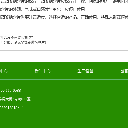
润喉糖含片的保存。润喉糖含片应保存在干燥、阴凉的地方，避免阳光
糖含片的外观、气味或口感发生变化，应停止使用。
喉糖含片时要注意适度、选择合适的产品、正确使用、特殊人群谨慎使
恒升含片不建议长期吃？
子不舒服，试试金银花薄荷糖片！
中心
新闻中心
生产设备
留
0-667-6588
房大街2号院011室
022012515号-1