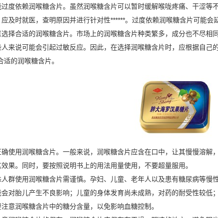
过度依赖
润喉糖含片
。虽然
润喉糖含片
可以暂时缓解喉咙疼痛、干涩等不适
应及时就医，查明原因并进行针对性******。过度依赖润喉糖含片可能
择合适的润喉糖含片。市场上的润喉糖含片种类繁多，成分也不尽相同
人来说可能会引起过敏反应。因此，在选择润喉糖含片时，应根据自己的体
合适的润喉糖含片。
使用润喉糖含片。一般来说，润喉糖含片应含在口中，让其慢慢溶解，
其效果。同时，要按照说明书上的用法用量使用，不要超量服用。
群使用润喉糖含片需谨慎。孕妇、儿童、老年人以及患有糖尿病等慢性疾病
能会对胎儿产生不良影响；儿童的身体发育尚未成熟，对药的耐受性较低
要注意润喉糖含片中的糖分含量，以免影响血糖控制。