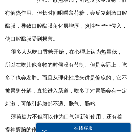
************扩张、散热增加，引起皮肤冷反射，故
有解热作用。但长时间咀嚼薄荷糖，会反复刺激口腔
黏膜，导致口腔黏膜角化层增厚，炎性******侵入，
使口腔黏膜受到损害。
很多人从吃口香糖开始，在心理上认为热量低，
所以在吃其他食物的时候没有节制。但是实际上，吃
多了也会发胖。而且从理化性质来讲是偏凉的，它不
被胃酶分解，直接进入肠道，吃多了对胃肠会有一定
刺激，可能引起腹部不适、胀气、肠鸣。
薄荷糖片不但可以作为口气清新剂使用，还有着
在线客服
提神醒脑的作用。在使用中也应当禁忌一些其它的食