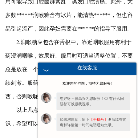
用可能导致口腔菌群紊乱，诱发口腔溃疡。此外，大
多数******润喉糖含有冰片，能清热******，但也容
易引起流产，因此孕妇需要在******的指导下服用。
2.润喉糖应包含在舌根中。靠近咽喉服用有利于
药浸润咽喉，效果好。服用时可适当调整位置，不要
在线客服
总是放在一个部位，防止局部粘膜受到高浓度药的持
续刺激。服药后30分钟内建议不要漱口。喝水或吃东
欢迎您的咨询，期待为您服务!
西，否则喉咙里的药可能会被带走，无法发挥作用。
您好呀～很高兴为您服务！😊 有什么问
题都可以跟我说哦。
以上几点就是
恒升含片
厂家分享的润喉糖的知
如果您愿意，留下
【手机号】
🔔后续有优
识，希望可以帮助到您！
惠和详情第一时间电话通知您哦。