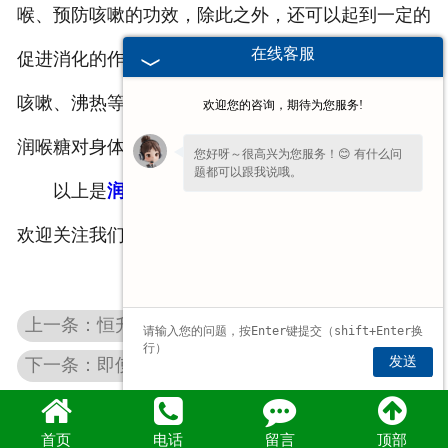
喉、预防咳嗽的功效，除此之外，还可以起到一定的
在线客服
促进消化的作用，与其它******配合使用，用于肺燥
咳嗽、沸热等疾病也有一定的效果，但是胖大海海洋
欢迎您的咨询，期待为您服务!
润喉糖对身体有不良影响，不建议长期服用
您好呀～很高兴为您服务！😊 有什么问
题都可以跟我说哦。
以上是
润喉糖含片
和大家分享的知识，更多详情
欢迎关注我们的网站了解。
上一条：恒升含片：金银花润喉糖的不建议长期服用
发送
下一条：即使嗓子不适，也不要乱用薄荷糖片
首页
电话
留言
顶部