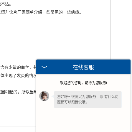
轻不适。
里
恒升含片
厂家简单介绍一些常见的一些病症。
在线客服
含有少量的血丝，并且出现干疼的感觉。
体出现了发炎的情况。
欢迎您的咨询，期待为您服务!
原因引起的，所以当我们出现问题的时候，还是需要及时前
您好呀～很高兴为您服务！😊 有什么问
题都可以跟我说哦。