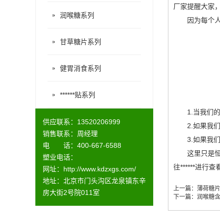
厂家提醒大家
润喉糖系列
因为每个人的
甘草糖片系列
健胃消食系列
******贴系列
1.当我们的
供应联系：13520206999
2.如果我们
销售联系：周经理
3.如果我们的
电 话：400-667-6588
这里只是
塑业电话：
往******进行
网址：
http://www.kdzxgs.com/
地址：北京市门头沟区龙泉镇东辛
上一篇：
薄荷糖
房大街2号院011室
下一篇：
润喉糖含